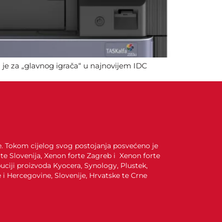
je za „glavnog igrača“ u najnovijem IDC
je. Tokom cijelog svog postojanja posvećeno je
te Slovenija, Xenon forte Zagreb i Xenon forte
uciji proizvoda Kyocera, Synology, Plustek,
i Hercegovine, Slovenije, Hrvatske te Crne