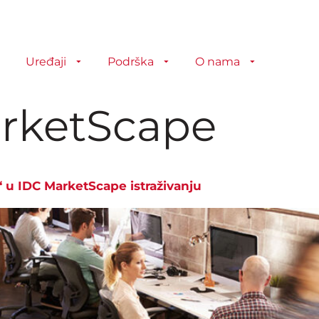
Uređaji
Podrška
O nama
rketScape
“ u IDC MarketScape istraživanju