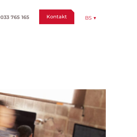
Kontakt
033 765 165
BS
▾