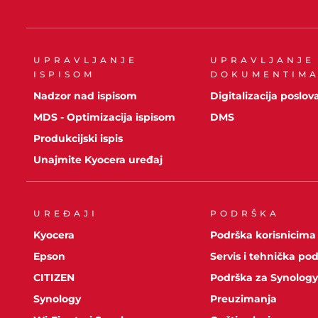
UPRAVLJANJE
UPRAVLJANJE
ISPISOM
DOKUMENTIM
Nadzor nad ispisom
Digitalizacija poslov
MDS - Optimizacija ispisom
DMS
Produkcijski ispis
Unajmite Kyocera uređaj
UREĐAJI
PODRŠKA
Kyocera
Podrška korisnicima
Epson
Servis i tehnička po
CITIZEN
Podrška za Synolog
Synology
Preuzimanja