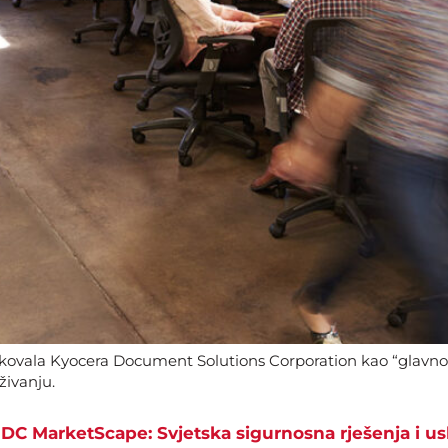
fikovala Kyocera Document Solutions Corporation kao “glavnog
ivanju.
u IDC MarketScape: Svjetska sigurnosna rješenja i 