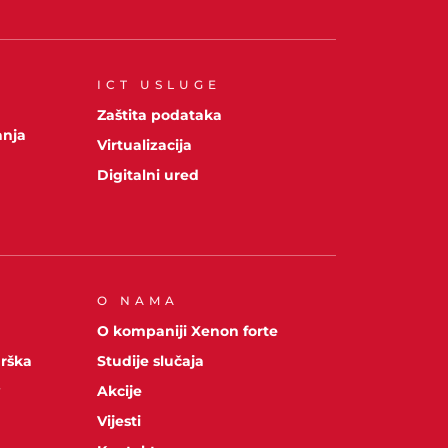
ICT USLUGE
A
Zaštita podataka
anja
Virtualizacija
Digitalni ured
O NAMA
O kompaniji Xenon forte
drška
Studije slučaja
y
Akcije
Vijesti