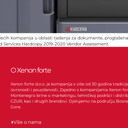
ećih kompanija u oblasti rješenja za dokumente, proglašena 
nd Services Hardcopy 2019-2020 Vendor Assessment.
O Xenon forte
Xenon forte d.o.o. je kompanija s više od 30 godina tradici
izvrsnosti i pouzdanosti. Zajedno s kompanijama Xenon for
Montenegro brine o marketingu, tehničkoj podršci i distrib
CZUR, kao i drugih brendovi. Djelujemo na području Bosne 
Gore.
Više o nama