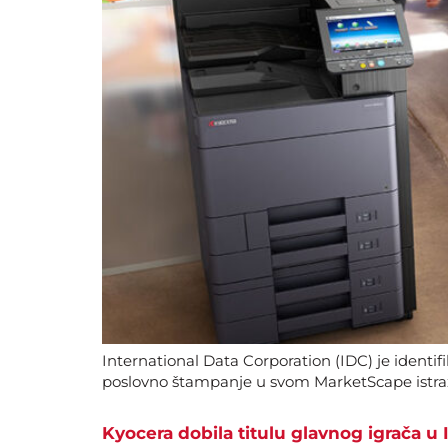
International Data Corporation (IDC) je identi
poslovno štampanje u svom MarketScape istraž
Kyocera dobila titulu glavnog igrača 