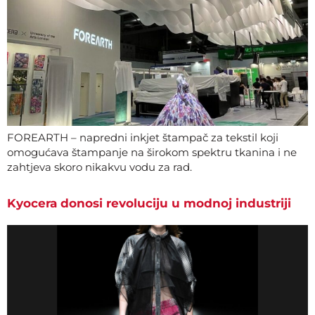
FOREARTH – napredni inkjet štampač za tekstil koji
omogućava štampanje na širokom spektru tkanina i ne
zahtjeva skoro nikakvu vodu za rad.
Kyocera donosi revoluciju u modnoj industriji