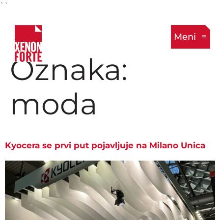
``
Meni
Oznaka:
moda
Kyocera se prvi put pojavljuje na Milano Unica