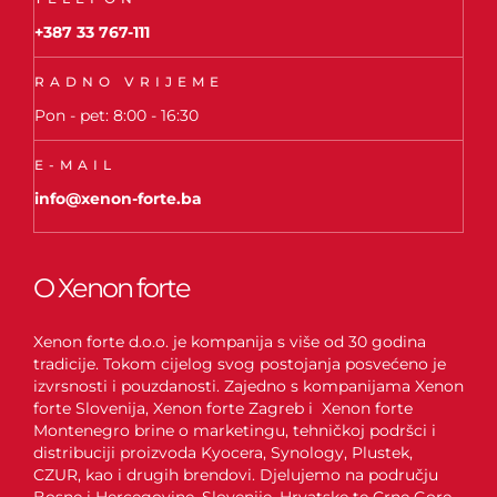
+387 33 767-111
RADNO VRIJEME
Pon - pet: 8:00 - 16:30
E-MAIL
info@xenon-forte.ba
O Xenon forte
Xenon forte d.o.o. je kompanija s više od 30 godina
tradicije. Tokom cijelog svog postojanja posvećeno je
izvrsnosti i pouzdanosti. Zajedno s kompanijama Xenon
forte Slovenija, Xenon forte Zagreb i Xenon forte
Montenegro brine o marketingu, tehničkoj podršci i
distribuciji proizvoda Kyocera, Synology, Plustek,
CZUR, kao i drugih brendovi. Djelujemo na području
Bosne i Hercegovine, Slovenije, Hrvatske te Crne Gore.