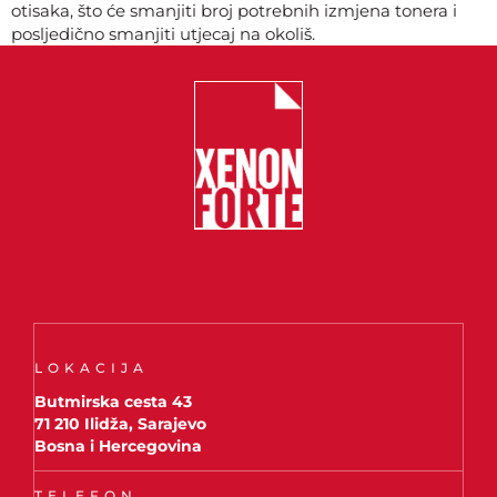
otisaka, što će smanjiti broj potrebnih izmjena tonera i
posljedično smanjiti utjecaj na okoliš.
LOKACIJA
Butmirska cesta 43
71 210 Ilidža, Sarajevo
Bosna i Hercegovina
TELEFON