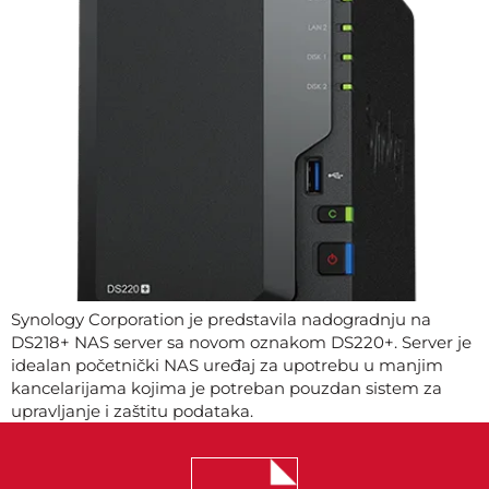
Synology Corporation je predstavila nadogradnju na
DS218+ NAS server sa novom oznakom DS220+. Server je
idealan početnički NAS uređaj za upotrebu u manjim
kancelarijama kojima je potreban pouzdan sistem za
upravljanje i zaštitu podataka.