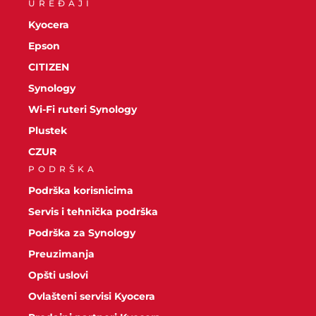
UREĐAJI
Kyocera
Epson
CITIZEN
Synology
Wi-Fi ruteri Synology
Plustek
CZUR
PODRŠKA
Podrška korisnicima
Servis i tehnička podrška
Podrška za Synology
Preuzimanja
Opšti uslovi
Ovlašteni servisi Kyocera