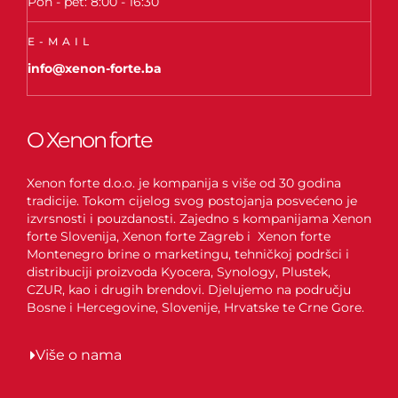
Pon - pet: 8:00 - 16:30
E-MAIL
info@xenon-forte.ba
O Xenon forte
Xenon forte d.o.o. je kompanija s više od 30 godina
tradicije. Tokom cijelog svog postojanja posvećeno je
izvrsnosti i pouzdanosti. Zajedno s kompanijama Xenon
forte Slovenija, Xenon forte Zagreb i Xenon forte
Montenegro brine o marketingu, tehničkoj podršci i
distribuciji proizvoda Kyocera, Synology, Plustek,
CZUR, kao i drugih brendovi. Djelujemo na području
Bosne i Hercegovine, Slovenije, Hrvatske te Crne Gore.
Više o nama