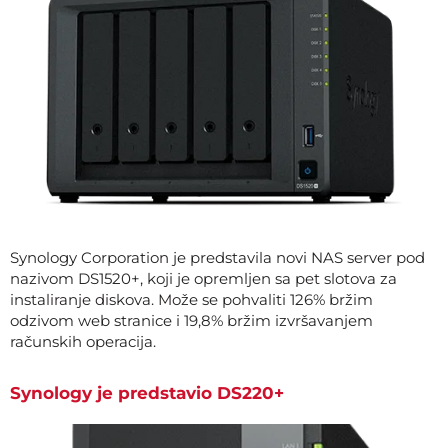
Synology Corporation je predstavila novi NAS server pod
nazivom DS1520+, koji je opremljen sa pet slotova za
instaliranje diskova. Može se pohvaliti 126% bržim
odzivom web stranice i 19,8% bržim izvršavanjem
računskih operacija.
Synology je predstavio DS220+