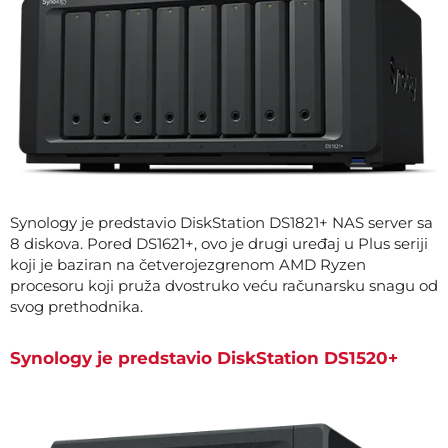
Synology je predstavio DiskStation DS1821+ NAS server sa
8 diskova. Pored DS1621+, ovo je drugi uređaj u Plus seriji
koji je baziran na četverojezgrenom AMD Ryzen
procesoru koji pruža dvostruko veću računarsku snagu od
svog prethodnika.
Synology je predstavio DiskStation DS1520+