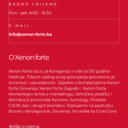
RADNO VRIJEME
Pon - pet: 8:00 - 16:30
E-MAIL
info@xenon-forte.ba
O Xenon forte
Xenon forte d.o.o. je kompanija s više od 30 godina
tradicije. Tokom cijelog svog postojanja posvećeno je
izvrsnosti i pouzdanosti. Zajedno s kompanijama Xenon
forte Slovenija, Xenon forte Zagreb i Xenon forte
Montenegro brine o marketingu, tehničkoj podršci i
distribuciji proizvoda Kyocera, Synology, Plustek,
CZUR, kao i drugih brendovi. Djelujemo na području
Bosne i Hercegovine, Slovenije, Hrvatske te Crne Gore.
Više o nama