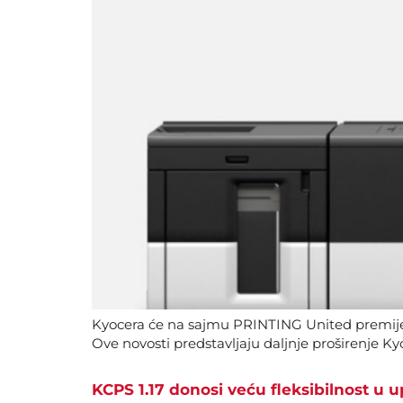
Kyocera će na sajmu PRINTING United premijer
Ove novosti predstavljaju daljnje proširenje K
KCPS 1.17 donosi veću fleksibilnost u 