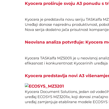
Kyocera proširuje svoju A3 ponudu s tr
Kyocera je predstavila novu seriju TASKalfa MZ
Uređaji donose naprednu produktivnost, pobol
Nova serija dodatno jača prisutnost kompanij
Neovisna analiza potvrđuje: Kyocera 
Kyocera TASKalfa MZ5001i je u neovisnoj anal
efikasnost i konkurentnost Kyocerinih uređaja
Kyocera predstavlja novi A3 višenamj
Kyocera Document Solutions, jedan od vodećih 
uređaj ECOSYS MZ3201ix, koji donosi značajno
uređaj zamjenjuje etablirane modele ECOSYS M