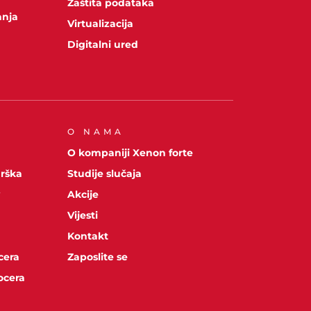
Zaštita podataka
anja
Virtualizacija
Digitalni ured
O NAMA
O kompaniji Xenon forte
drška
Studije slučaja
y
Akcije
Vijesti
Kontakt
cera
Zaposlite se
ocera