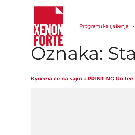
``
Programska rješenja
Oznaka:
Št
Kyocera će na sajmu PRINTING United 