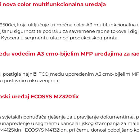
i nova color multifunkcionalna uređaja
9500ci, koja uključuje tri moćna color A3 multifunkcionalna 
jšanu sigurnost te podršku za savremene radne tokove i digi
e Kyocera u segmentu ulaznog produkcijskog printa.
među vodećim A3 crno-bijelim MFP uređajima za ra
izi postigla najniži TCO među upoređenim A3 crno-bijelim MF
 u poslovnim okruženjima.
enski uređaj ECOSYS MZ3201ix
svjetskih ponuđača rješenja za upravljanje dokumentima, pre
 unapređenje u segmentu kancelarijskog štampanja za male 
4125idn i ECOSYS M4132idn, pri čemu donosi poboljšano koris