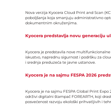
Nova verzija Kyocera Cloud Print and Scan (KCP
poboljšanja koja smanjuju administrativno opte
dokumentnim okruženjima.
Kyocera predstavlja novu generaciju u
Kyocera je predstavila nove multifunkcionaln
iskustvo, naprednu sigurnost i podršku za clou
i srednja preduzeća te javne ustanove.
Kyocera je na sajmu FESPA 2026 predsta
Kyocera je na sajmu FESPA Global Print Expo 20
održivi digitalni štampač FOREARTH, koji drast
posvećenost razvoju ekološki prihvatljivih i te