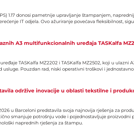
S) 1.17 donosi pametnije upravljanje štampanjem, napredniju
rećenje IT odjela. Ovo ažuriranje povećava fleksibilnost, si
laznih A3 multifunkcionalnih uređaja TASKalfa MZ
e uređaje TASKalfa MZ2202 i TASKalfa MZ2502, koji u ulazni
d usluge. Pouzdan rad, niski operativni troškovi i jednostavn
vila održive inovacije u oblasti tekstilne i produ
26 u Barceloni predstavila svoja najnovija rješenja za produk
ično smanjuje potrošnju vode i pojednostavljuje proizvodni p
hnološki naprednih rješenja za štampu.