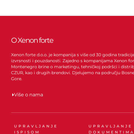
O Xenon forte
Xenon forte d.o.o. je kompanija s više od 30 godina tradici
izvrsnosti i pouzdanosti. Zajedno s kompanijama Xenon for
Montenegro brine o marketingu, tehničkoj podršci i distrib
CZUR, kao i drugih brendovi. Djelujemo na području Bosne 
Gore.
Više o nama
UPRAVLJANJE
UPRAVLJANJE
ISPISOM
DOKUMENTIM