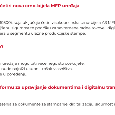
četiri nova crno-bijela MFP uređaja
0500i, koja uključuje četiri visokobrzinska crno-bijela A3 MF
šanu sigurnost te podršku za savremene radne tokove i digita
cera u segmentu ulazne produkcijske štampe.
e?
 uređaja mogu biti veće nego što očekujete.
 nude najniži ukupni trošak vlasništva.
če u poređenju.
formu za upravljanje dokumentima i digitalnu tra
šenja za dokumente za štampanje, digitalizaciju, sigurnost i