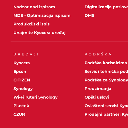
Nadzor nad ispisom
Digitalizacija poslov
MDS - Optimizacija ispisom
DMS
Produkcijski ispis
Unajmite Kyocera uređaj
UREĐAJI
PODRŠKA
Kyocera
Podrška korisnicima
Epson
Servis i tehnička po
CITIZEN
Podrška za Synolog
Synology
Preuzimanja
Wi-Fi ruteri Synology
Opšti uslovi
Plustek
Ovlašteni servisi Kyo
CZUR
Prodajni partneri Ky