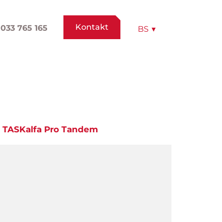
Kontakt
033 765 165
BS
▾
u TASKalfa Pro Tandem