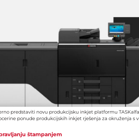
no predstaviti novu produkcijsku inkjet platformu TASKalf
yocerine ponude produkcijskih inkjet rješenja za okruženja s 
upravljanju štampanjem