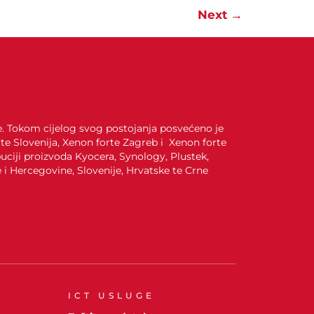
Next
→
je. Tokom cijelog svog postojanja posvećeno je
te Slovenija, Xenon forte Zagreb i Xenon forte
uciji proizvoda Kyocera, Synology, Plustek,
i Hercegovine, Slovenije, Hrvatske te Crne
ICT USLUGE
A