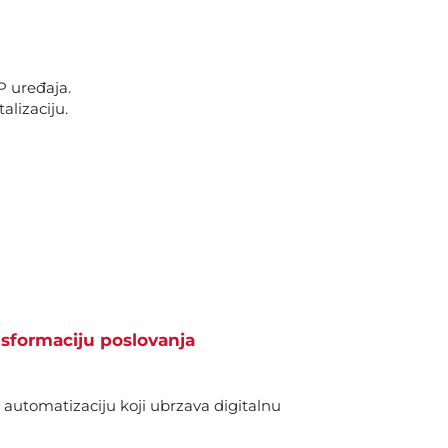
P uređaja.
lizaciju.
nsformaciju poslovanja
 automatizaciju koji ubrzava digitalnu