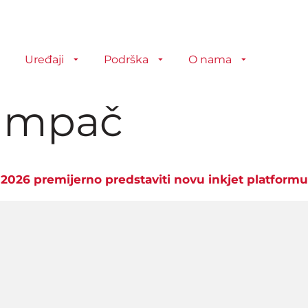
Uređaji
Podrška
O nama
ampač
2026 premijerno predstaviti novu inkjet platform