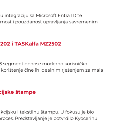
 integraciju sa Microsoft Entra ID te
gurnost i pouzdanost upravljanja savremenim
2202 i TASKalfa MZ2502
 A3 segment donose moderno korisničko
o korištenje čine ih idealnim rješenjem za mala
kcijske štampe
cijsku i tekstilnu štampu. U fokusu je bio
roces. Predstavljanje je potvrdilo Kyocerinu