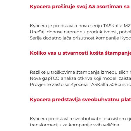
Kyocera proširuje svoj A3 asortiman sa 
Kyocera je predstavila novu seriju TASKalfa MZ1
Uređaji donose naprednu produktivnost, pobolj
Serija dodatno jača prisutnost kompanije Kyo
Koliko vas u stvarnosti košta štampanj
Razlike u troškovima štampanja između sličnih
Nova gapTCO analiza otkriva koji modeli zaista
Provjerite zašto se Kyocera TASKalfa 508ci isti
Kyocera predstavlja sveobuhvatnu plat
Kyocera predstavlja sveobuhvatni ekosistem rje
transformaciju za kompanije svih veličina.