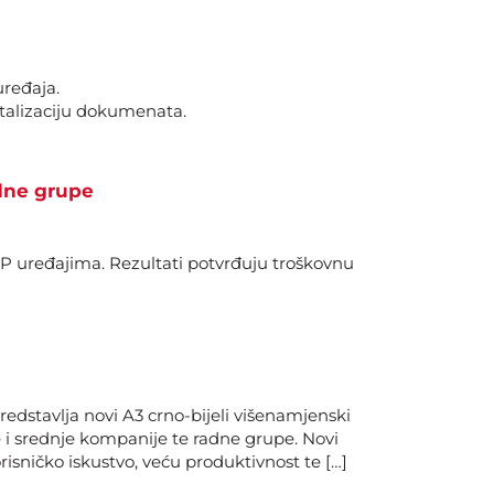
uređaja.
talizaciju dokumenata.
dne grupe
P uređajima. Rezultati potvrđuju troškovnu
dstavlja novi A3 crno-bijeli višenamjenski
i srednje kompanije te radne grupe. Novi
ničko iskustvo, veću produktivnost te […]