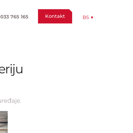
Kontakt
033 765 165
BS
▾
eriju
ređaje.