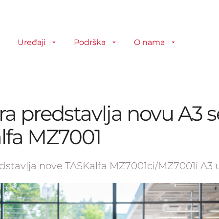
Uređaji
Podrška
O nama
a predstavlja novu A3 s
lfa MZ7001
dstavlja nove TASKalfa MZ7001ci/MZ7001i A3 u