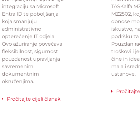
integraciju sa Microsoft
TASKalfa MZ
Entra ID te poboljšanja
MZ2502, koj
koja smanjuju
donose mod
administrativno
iskustvo, n
opterećenje IT odjela.
podršku za 
Ovo ažuriranje povećava
Pouzdan rad
fleksibilnost, sigurnost i
troškovi i 
pouzdanost upravljanja
čine ih ide
savremenim
mala i sred
dokumentnim
ustanove.
okruženjima.
Pročitajte
Pročitajte cijeli članak