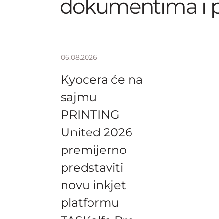
dokumentima i 
06.08.2026
Kyocera će na
sajmu
PRINTING
United 2026
premijerno
predstaviti
novu inkjet
platformu