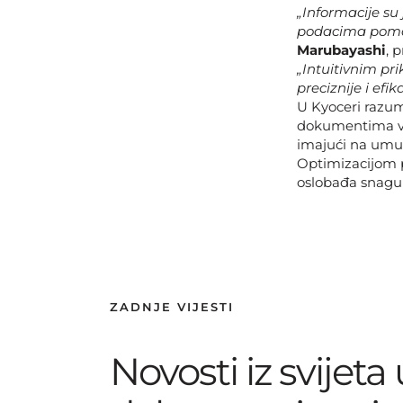
„Informacije su
podacima pomaž
Marubayashi
, 
„Intuitivnim p
preciznije i efi
U Kyoceri razum
dokumentima va
imajući na umu k
Optimizacijom p
oslobađa snagu 
ZADNJE VIJESTI
Novosti iz svijeta