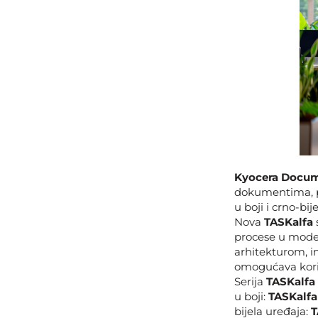
Kyocera Docum
dokumentima, pr
u boji i crno-bije
Nova
TASKalfa
procese u mode
arhitekturom, i
omogućava koris
Serija
TASKalfa
u boji:
TASKalfa
bijela uređaja:
T