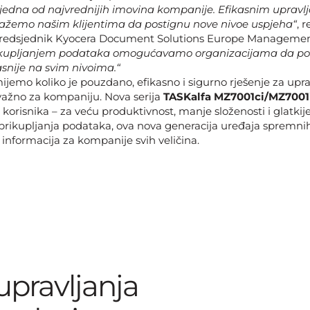
 jedna od najvrednijih imovina kompanije. Efikasnim uprav
emo našim klijentima da postignu nove nivoe uspjeha“
, 
predsjednik Kyocera Document Solutions Europe Management
rikupljanjem podataka omogućavamo organizacijama da pos
kasnije na svim nivoima.“
ijemo koliko je pouzdano, efikasno i sigurno rješenje za upra
žno za kompaniju. Nova serija
TASKalfa MZ7001ci/MZ7001
orisnika – za veću produktivnost, manje složenosti i glatkije
rikupljanja podataka, ova nova generacija uređaja spremni
informacija za kompanije svih veličina.
 upravljanja