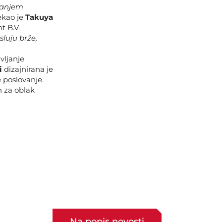
ljanjem
rekao je
Takuya
 B.V.
luju brže,
vljanje
i
dizajnirana je
 poslovanje.
h za oblak
Na popis novosti