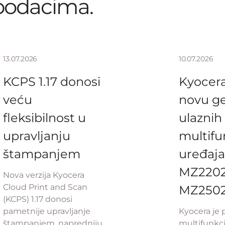
podacima.
13.07.2026
10.07.2026
KCPS 1.17 donosi
Kyocera
veću
novu ge
fleksibilnost u
ulaznih
upravljanju
multifu
štampanjem
uređaja
MZ2202 
Nova verzija Kyocera
Cloud Print and Scan
MZ250
(KCPS) 1.17 donosi
pametnije upravljanje
Kyocera je 
štampanjem, napredniju
multifunkc