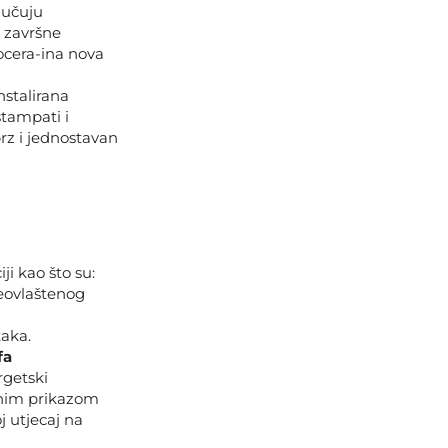
jučuju
e završne
ocera-ina nova
nstalirana
štampati i
rz i jednostavan
ji kao što su:
neovlaštenog
taka.
fa
rgetski
enim prikazom
 utjecaj na