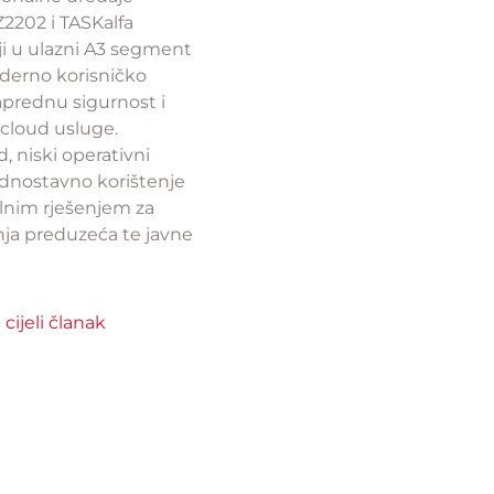
2202 i TASKalfa
i u ulazni A3 segment
erno korisničko
aprednu sigurnost i
cloud usluge.
, niski operativni
jednostavno korištenje
alnim rješenjem za
nja preduzeća te javne
 cijeli članak