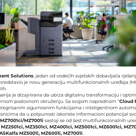
ent Solutions
, jedan od vodećih svjetskih dobavljača rješen
edstavio je novu generaciju multifunkcionalnih uređaja (M
lih.
serija je dizajnirana da ubrza digitalnu transformaciju i optim
rnom poslovnom okruženju. Sa svojom naprednom “
Cloud 
ntegrisanim sigurnosnim funkcijama i inteligentnom automa
nicima da u potpunosti iskoriste informacioni potencijal sv
 MZ7001ci/MZ7001i
sastoji se od šest multifunkcionalnih ur
 MZ2501ci, MZ3501ci, MZ4001ci, MZ5001ci, MZ6001ci, MZ7
ASKalfa MZ5001i, MZ6001i, MZ7001i
.