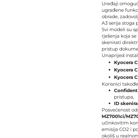
Uređaji omoguća
ugrađene funkcio
obrade, zadovol
A3 serija stoga 
Svi modeli su s
rješenja koja se
skenirati direk
pristup dokumen
Unaprijed instal
Kyocera C
Kyocera C
Kyocera C
Korisnici takođe
Confident
pristupa,
ID skenira
Posvećenost odr
MZ7001ci/MZ70
učinkovitim ko
emisija CO2 i p
okoliš u realno