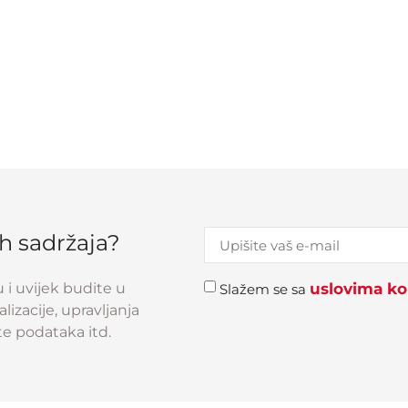
ih sadržaja?
u i uvijek budite u
uslovima kor
Slažem se sa
izacije, upravljanja
e podataka itd.