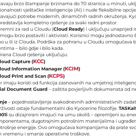
vaju brzo štampanje brzinama do 70 stranica u minuti, ukl
nalnosti vještačke inteligencije (AI) i nude fleksibilne opcij
javajući potrebe modernih, dinamičnih radnih okruženja. Ky
predstavlja kompletno rješenje za svaki radni prostor.
premni za rad u Cloudu (
Cloud Ready
) i uključuju unaprijed i
 mogu brzo postaviti i aktivirati. Korisnici mogu jednostavno 
tno u ili iz Clouda. Podrška za pohranu u Cloudu omogućava b
tima – bilo gdje i bilo kada.
irana Cloud rješenja uključuju:
KCC
loud Capture (
)
KCIM
loud Information Manager (
)
KCPS
loud Print and Scan (
)
r imaju koristi od funkcija zasnovanih na umjetnoj inteligenci
ial Document Guard
– zaštita povjerljivih dokumenata od 
nje
– pojednostavljenje svakodnevnih administrativnih zada
živosti ostaje fundamentalni dio Kyocerine filozofije.
TASKal
01i
su dizajnirani imajući na umu okoliš – opremljeni su ene
mponentama, dugotrajnim potrošnim materijalima i ugrađ
otrošnje energije. Ovo omogućava kompanijama da prate svoj
m vremenu i smanje operativne troškove.