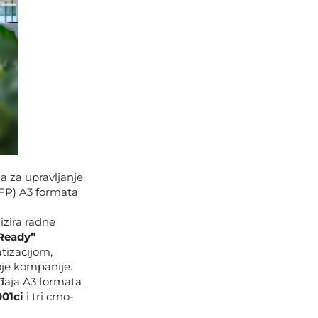
ja za upravljanje
FP) A3 formata
izira radne
Ready”
tizacijom,
oje kompanije.
eđaja A3 formata
001ci
i tri crno-