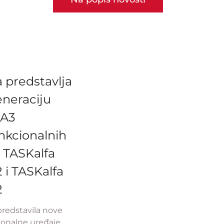
 predstavlja
neraciju
 A3
nkcionalnih
 TASKalfa
i TASKalfa
2
predstavila nove
ionalne uređaje