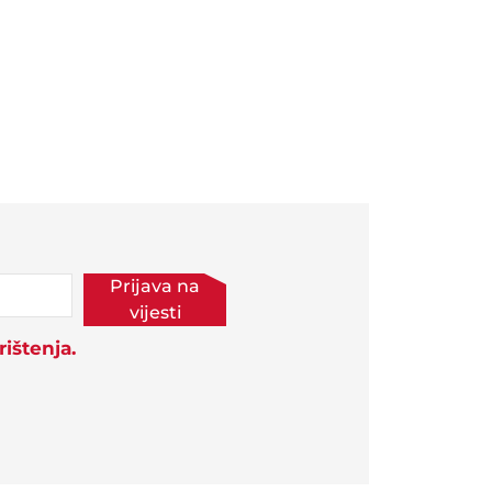
Prijava na
vijesti
ištenja.