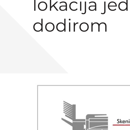
lokacija je
dodirom