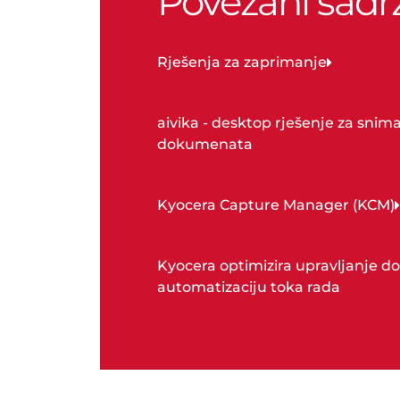
Povezani sadrž
Rješenja za zaprimanje
aivika - desktop rješenje za snim
dokumenata
Kyocera Capture Manager (KCM)
Kyocera optimizira upravljanje 
automatizaciju toka rada