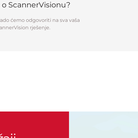
iše o ScannerVisionu?
rado ćemo odgovoriti na sva vaša
annerVision rješenje.