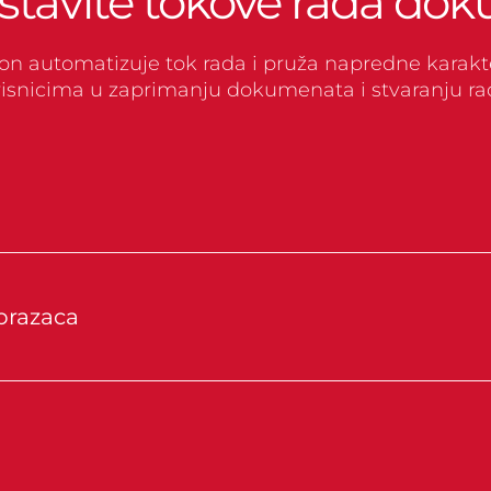
stavite tokove rada do
on automatizuje tok rada i pruža napredne karakte
snicima u zaprimanju dokumenata i stvaranju ra
brazaca