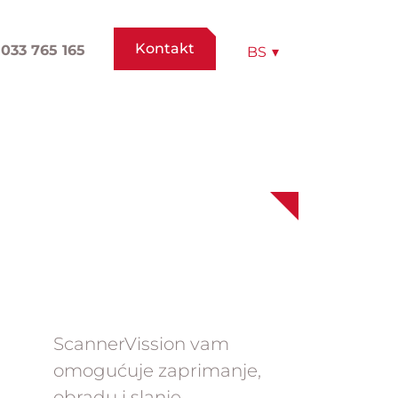
Kontakt
033 765 165
BS
▾
ScannerVission vam
omogućuje zaprimanje,
obradu i slanje