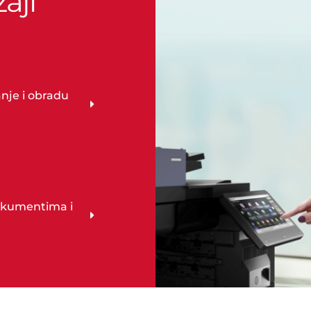
aji
anje i obradu
dokumentima i