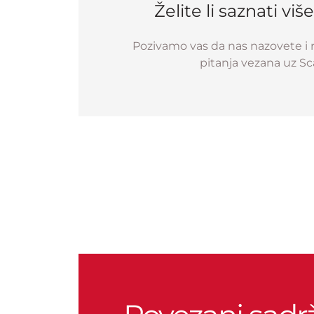
Želite li saznati v
Pozivamo vas da nas nazovete i 
pitanja vezana uz Sc