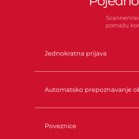
Pojedno
ScannerVisi
pomažu kori
Jednokratna prijava
Automatsko prepoznavanje o
Poveznice