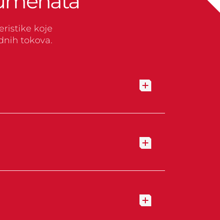
kumenata
ristike koje
dnih tokova.