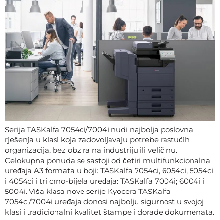
Serija TASKalfa 7054ci/7004i nudi najbolja poslovna
rješenja u klasi koja zadovoljavaju potrebe rastućih
organizacija, bez obzira na industriju ili veličinu.
Celokupna ponuda se sastoji od četiri multifunkcionalna
uređaja A3 formata u boji: TASKalfa 7054ci, 6054ci, 5054ci
i 4054ci i tri crno-bijela uređaja: TASKalfa 7004i; 6004i i
5004i. Viša klasa nove serije Kyocera TASKalfa
7054ci/7004i uređaja donosi najbolju sigurnost u svojoj
klasi i tradicionalni kvalitet štampe i dorade dokumenata.