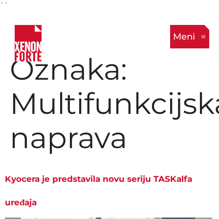
``
Meni
Oznaka:
Multifunkcijsk
naprava
Kyocera je predstavila novu seriju TASKalfa
uređaja