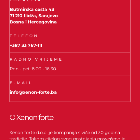
Butmirska cesta 43
71 210 Ilidža, Sarajevo
Bosna i Hercegovina
TELEFON
+387 33 767-111
RADNO VRIJEME
Pon - pet: 8:00 - 16:30
E-MAIL
info@xenon-forte.ba
O Xenon forte
Xenon forte d.o.o. je kompanija s više od 30 godina
tradicije. Tokom cijelog svog postojanja posvećeno je