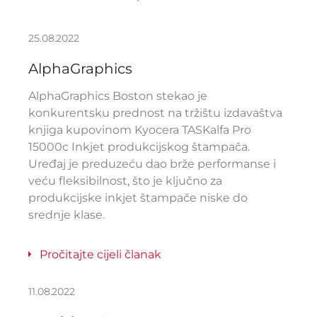
25.08.2022
AlphaGraphics
AlphaGraphics Boston stekao je
konkurentsku prednost na tržištu izdavaštva
knjiga kupovinom Kyocera TASKalfa Pro
15000c Inkjet produkcijskog štampača.
Uređaj je preduzeću dao brže performanse i
veću fleksibilnost, što je ključno za
produkcijske inkjet štampače niske do
srednje klase.
Pročitajte cijeli članak
11.08.2022