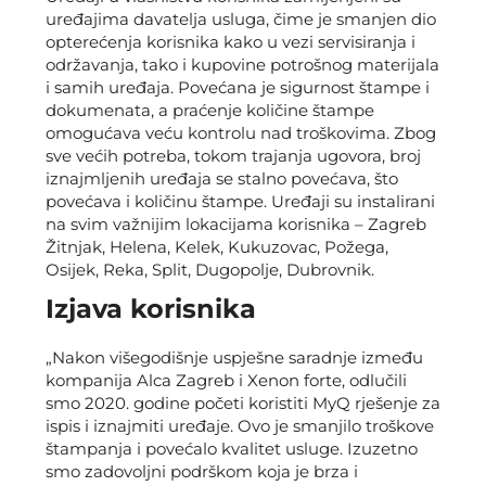
uređajima davatelja usluga, čime je smanjen dio
opterećenja korisnika kako u vezi servisiranja i
održavanja, tako i kupovine potrošnog materijala
i samih uređaja. Povećana je sigurnost štampe i
dokumenata, a praćenje količine štampe
omogućava veću kontrolu nad troškovima. Zbog
sve većih potreba, tokom trajanja ugovora, broj
iznajmljenih uređaja se stalno povećava, što
povećava i količinu štampe. Uređaji su instalirani
na svim važnijim lokacijama korisnika – Zagreb
Žitnjak, Helena, Kelek, Kukuzovac, Požega,
Osijek, Reka, Split, Dugopolje, Dubrovnik.
Izjava korisnika
„Nakon višegodišnje uspješne saradnje između
kompanija Alca Zagreb i Xenon forte, odlučili
smo 2020. godine početi koristiti MyQ rješenje za
ispis i iznajmiti uređaje. Ovo je smanjilo troškove
štampanja i povećalo kvalitet usluge. Izuzetno
smo zadovoljni podrškom koja je brza i