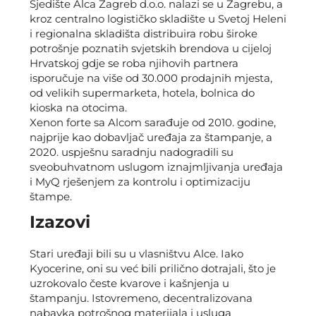
Sjedište Alca Zagreb d.o.o. nalazi se u Zagrebu, a
kroz centralno logističko skladište u Svetoj Heleni
i regionalna skladišta distribuira robu široke
potrošnje poznatih svjetskih brendova u cijeloj
Hrvatskoj gdje se roba njihovih partnera
isporučuje na više od 30.000 prodajnih mjesta,
od velikih supermarketa, hotela, bolnica do
kioska na otocima.
Xenon forte sa Alcom sarađuje od 2010. godine,
najprije kao dobavljač uređaja za štampanje, a
2020. uspješnu saradnju nadogradili su
sveobuhvatnom uslugom iznajmljivanja uređaja
i MyQ rješenjem za kontrolu i optimizaciju
štampe.
Izazovi
Stari uređaji bili su u vlasništvu Alce. Iako
Kyocerine, oni su već bili prilično dotrajali, što je
uzrokovalo česte kvarove i kašnjenja u
štampanju. Istovremeno, decentralizovana
nabavka potrošnog materijala i usluga