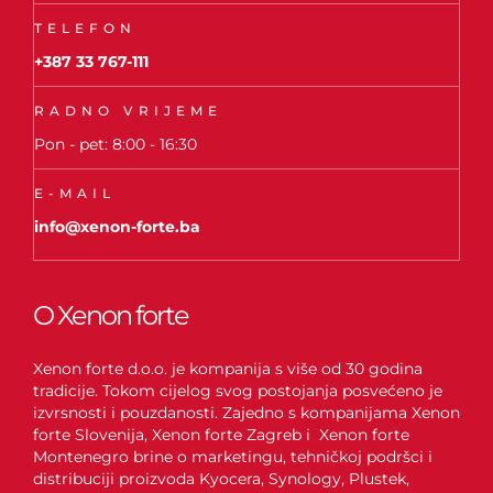
TELEFON
+387 33 767-111
RADNO VRIJEME
Pon - pet: 8:00 - 16:30
E-MAIL
info@xenon-forte.ba
O Xenon forte
Xenon forte d.o.o. je kompanija s više od 30 godina
tradicije. Tokom cijelog svog postojanja posvećeno je
izvrsnosti i pouzdanosti. Zajedno s kompanijama Xenon
forte Slovenija, Xenon forte Zagreb i Xenon forte
Montenegro brine o marketingu, tehničkoj podršci i
distribuciji proizvoda Kyocera, Synology, Plustek,