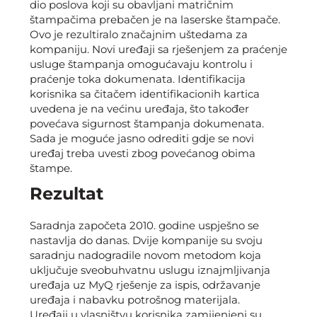
dio poslova koji su obavljani matričnim
štampačima prebačen je na laserske štampače.
Ovo je rezultiralo značajnim uštedama za
kompaniju. Novi uređaji sa rješenjem za praćenje
usluge štampanja omogućavaju kontrolu i
praćenje toka dokumenata. Identifikacija
korisnika sa čitačem identifikacionih kartica
uvedena je na većinu uređaja, što također
povećava sigurnost štampanja dokumenata.
Sada je moguće jasno odrediti gdje se novi
uređaj treba uvesti zbog povećanog obima
štampe.
Rezultat
Saradnja započeta 2010. godine uspješno se
nastavlja do danas. Dvije kompanije su svoju
saradnju nadogradile novom metodom koja
uključuje sveobuhvatnu uslugu iznajmljivanja
uređaja uz MyQ rješenje za ispis, održavanje
uređaja i nabavku potrošnog materijala.
Uređaji u vlasništvu korisnika zamijenjeni su