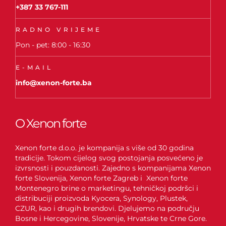
+387 33 767-111
RADNO VRIJEME
Pon - pet: 8:00 - 16:30
E-MAIL
info@xenon-forte.ba
O Xenon forte
Xenon forte d.o.o. je kompanija s više od 30 godina
tradicije. Tokom cijelog svog postojanja posvećeno je
izvrsnosti i pouzdanosti. Zajedno s kompanijama Xenon
forte Slovenija, Xenon forte Zagreb i Xenon forte
Montenegro brine o marketingu, tehničkoj podršci i
distribuciji proizvoda Kyocera, Synology, Plustek,
CZUR, kao i drugih brendovi. Djelujemo na području
Bosne i Hercegovine, Slovenije, Hrvatske te Crne Gore.