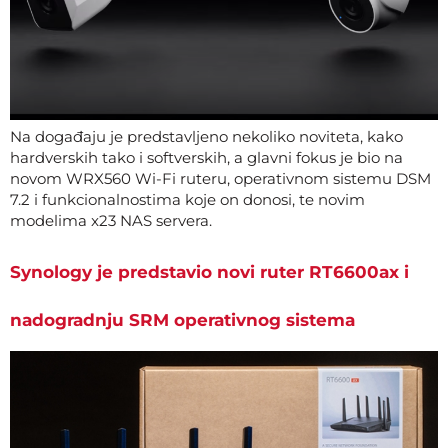
Na događaju je predstavljeno nekoliko noviteta, kako
hardverskih tako i softverskih, a glavni fokus je bio na
novom WRX560 Wi-Fi ruteru, operativnom sistemu DSM
7.2 i funkcionalnostima koje on donosi, te novim
modelima x23 NAS servera.
Synology je predstavio novi ruter RT6600ax i
nadogradnju SRM operativnog sistema