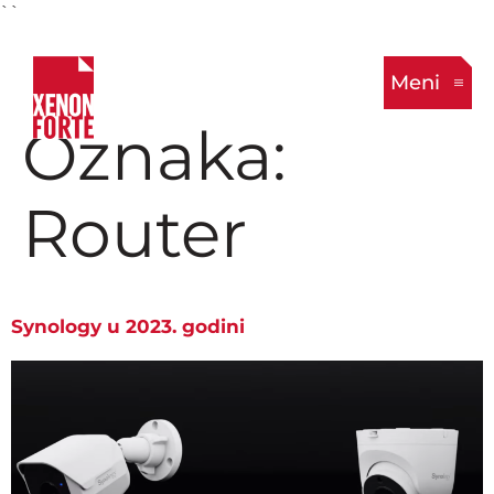
``
Meni
Oznaka:
Router
Synology u 2023. godini