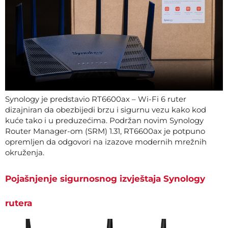
Synology je predstavio RT6600ax – Wi-Fi 6 ruter
dizajniran da obezbijedi brzu i sigurnu vezu kako kod
kuće tako i u preduzećima. Podržan novim Synology
Router Manager-om (SRM) 1.31, RT6600ax je potpuno
opremljen da odgovori na izazove modernih mrežnih
okruženja.
Pojašnjenje sigurnosnog izvještaja Synology
rutera