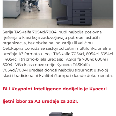
Serija TASKalfa 7054ci/7004i nudi najbolja poslovna
rješenja u klasi koja zadovoljavaju potrebe rastućih
organizacija, bez obzira na industriju ili veličinu.
Celokupna ponuda se sastoji od četiri multifunkcionalna
uređaja A3 formata u boji: TASKalfa 7054ci, 6054ci, 5054ci
i 4054ci i tri crno-bijela uređaja: TASKalfa 7004i; 6004i i
5004i. Viša klasa nove serije Kyocera TASKalfa
7054ci/7004i uređaja donosi najbolju sigurnost u svojoj
klasi i tradicionalni kvalitet štampe i dorade dokumenata.
BLI Keypoint Intelligence dodijelio je Kyoceri
ljetni izbor za A3 uređaje za 2021.