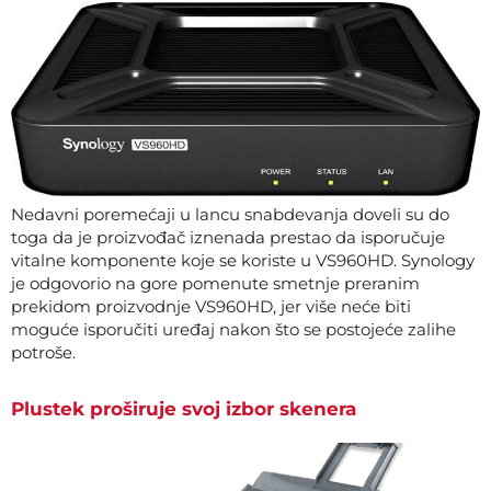
Nedavni poremećaji u lancu snabdevanja doveli su do
toga da je proizvođač iznenada prestao da isporučuje
vitalne komponente koje se koriste u VS960HD. Synology
je odgovorio na gore pomenute smetnje preranim
prekidom proizvodnje VS960HD, jer više neće biti
moguće isporučiti uređaj nakon što se postojeće zalihe
potroše.
Plustek proširuje svoj izbor skenera